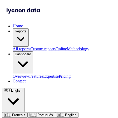
Home
Reports
All reports
Custom reports
Online
Methodology
Dashboard
Overview
Features
Expertise
Pricing
Contact
🇺🇸
English
🇫🇷
Français
🇧🇷
Português
🇺🇸
English